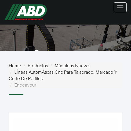
Togg
navig
MÁQUINAS
Home
Productos
Máquinas Nuevas
LÍneas AutomÁticas Cnc Para Taladrado, Marcado Y
NUEVAS
Corte De Perfiles
Endeavour