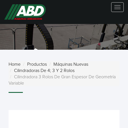
Togg
navig
MÁQUINAS
Home
Productos
Máquinas Nuevas
Cilindradoras De 4; 3 Y 2 Rolos
NUEVAS
Cilindradora 3 Rolos De Gran Espesor De Geometría
Variable