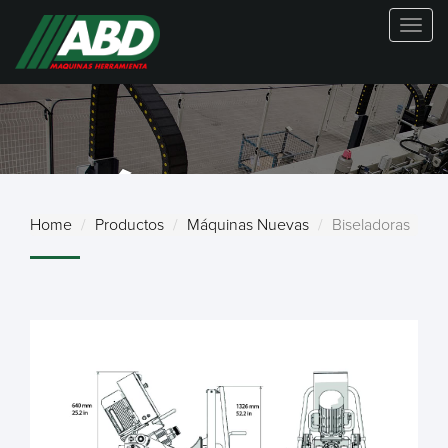
Togg
navig
MÁQUINAS
Home
Productos
Máquinas Nuevas
Biseladoras
NUEVAS